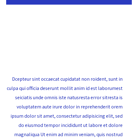
eiusmod tempor incididuntut labore dolore
magna aliqua Utenimad minim veniam
quisstrud exercitation ullamco.
Dcepteur sint occaecat cupidatat non roident, sunt in
culpa qui officia deserunt mollit anim id est laborumest
seiciatis unde omnis iste natusresta error sitresta is
voluptatem aute irure dolor in reprehenderit orem
ipsum dolor sit amet, consectetur adipisicing elit, sed
do eiusmod tempor incididunt ut labore et dolore
magnaliqua Ut enim ad minim veniam, quis nostrud